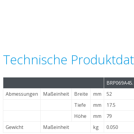
Technische Produktda
BRP069A45.
Abmessungen
Maßeinheit
Breite
mm
52
Tiefe
mm
17.5
Höhe
mm
79
Gewicht
Maßeinheit
kg
0.050