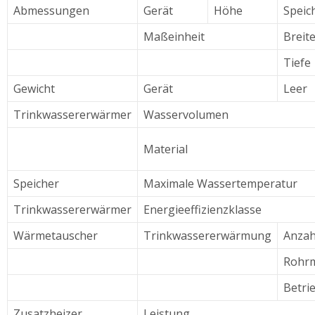
Abmessungen
Gerät
Höhe
Speic
Maßeinheit
Breit
Tiefe
Gewicht
Gerät
Leer
Trinkwassererwärmer
Wasservolumen
Material
Speicher
Maximale Wassertemperatur
Trinkwassererwärmer
Energieeffizienzklasse
Wärmetauscher
Trinkwassererwärmung
Anzah
Rohrm
Betri
Zusatzheizer
Leistung