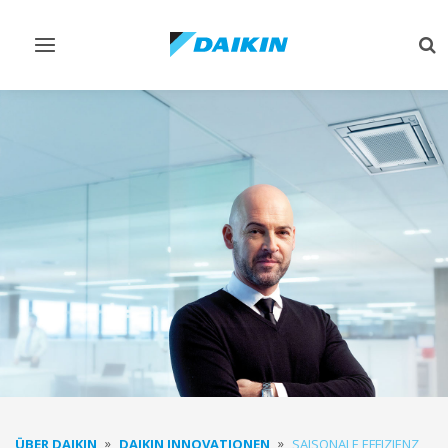
Navigation
Su
ein-/ausschalten
ein
ÜBER DAIKIN
DAIKIN INNOVATIONEN
SAISONALE EFFIZIENZ