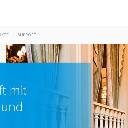
UKTE
SUPPORT
t mit
z und