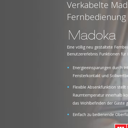
Verkabelte Ma
Fernbedienung
Eine völlig neu gestaltete Fernb
Benutzererlebnis Funktionen fü
Energieeinsparungen durch Int
Fensterkontakt und Sollwert
Flexible Absenkfunktion stellt 
Raumtemperatur innerhalb kom
das Wohlbefinden der Gäste g
Einfach zu bedienende Oberfl