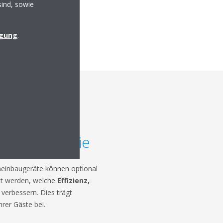
sind, sowie
igung
.
gstechnologie
einbaugeräte können optional
ellt werden, welche
Effizienz,
verbessern. Dies trägt
rer Gäste bei.