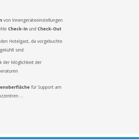
n
von Innengeräteeinstellungen
ehle
Check-In
und
Check-Out
 den Hotelgast, da vorgebuchte
gekühlt sind
 der Möglichkeit der
peraturen
ienoberfläche
für Support am
nzzentren …