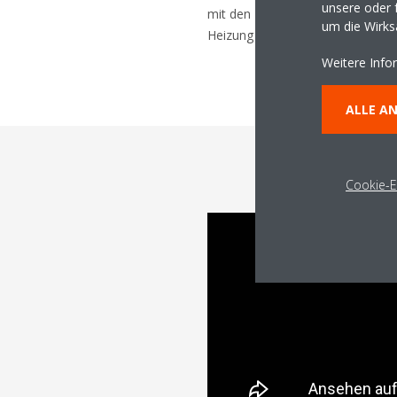
unsere oder f
mit den Daikin Geräten und schal
um die Wirk
Heizung entsprechend ein bzw. a
Weitere Info
ALLE A
Cookie-E