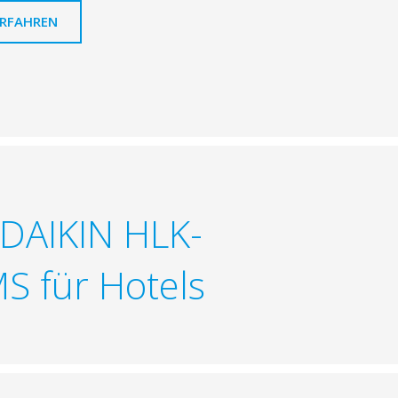
ERFAHREN
n DAIKIN HLK-
S für Hotels