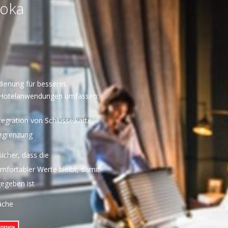
doka
edienung für besseres
r Hotelanwendungen umfassen:
egration von Schlüsselkarte,
begrenzung
sicher, dass die
fortabler Werte bleibt, damit
egeben ist
äche