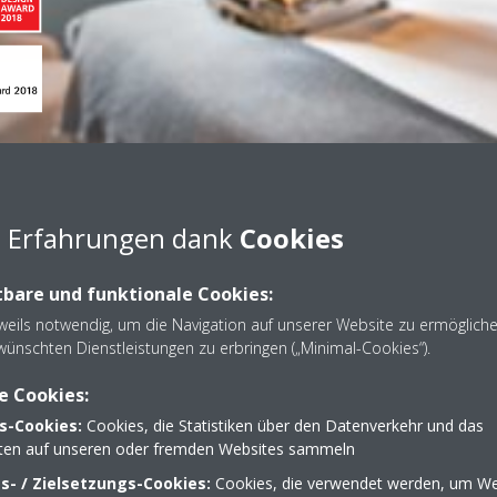
e Erfahrungen dank
Cookies
lüsselkarten
bare und funktionale Cookies:
eweils notwendig, um die Navigation auf unserer Website zu ermöglich
wünschten Dienstleistungen zu erbringen („Minimal-Cookies“).
anagementsystem mit
nnen Sie
Ihre Energiekosten
e Cookies:
rer Gäste zu
s-Cookies:
Cookies, die Statistiken über den Datenverkehr und das
enn Ihre Gäste das Zimmer
lten auf unseren oder fremden Websites sammeln
 Fenster öffnen oder schließen
- / Zielsetzungs-Cookies:
Cookies, die verwendet werden, um We
en Schlüsselkarten automatisch