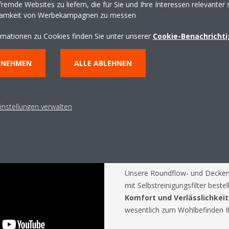
remde Websites zu liefern, die für Sie und Ihre Interessen relevanter 
ten die Klimaanlage bzw.
samkeit von Werbekampagnen zu messen
us.
rmationen zu Cookies finden Sie unter unserer
Cookie-Benachricht
NNEHMEN
ALLE ABLEHNEN
instellungen verwalten
Einmalige
Selbstreinigun
Unsere Roundflow- und Decken
mit Selbstreinigungsfilter best
Komfort und Verlässlichkeit
wesentlich zum Wohlbefinden Ih