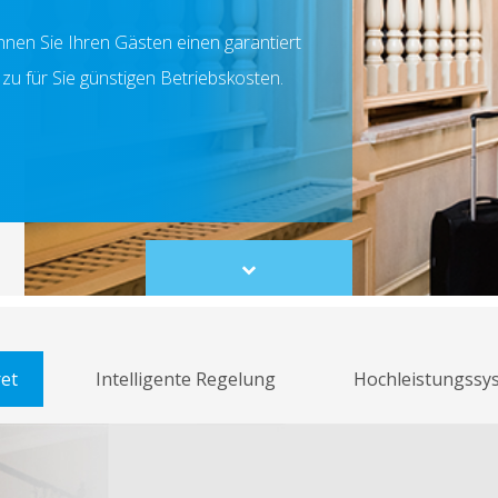
nen Sie Ihren Gästen einen garantiert
zu für Sie günstigen Betriebskosten.
Scroll
to
content
et
Intelligente Regelung
Hochleistungssy