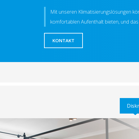
Mit unseren Klimatisierungslösungen kön
komfortablen Aufenthalt bieten, und das 
KONTAKT
Diskr