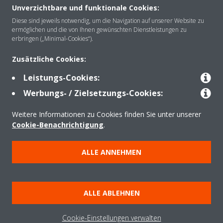
Unverzichtbare und funktionale Cookies:
Über Daikin
Diese sind jeweils notwendig, um die Navigation auf unserer Website zu
ermöglichen und die von Ihnen gewünschten Dienstleistungen zu
erbringen („Minimal-Cookies“).
Lösungen
Zusätzliche Cookies:
Leistungs-Cookies:
Kontakt
Werbungs- / Zielsetzungs-Cookies:
Weitere Informationen zu Cookies finden Sie unter unserer
Produkte
Cookie-Benachrichtigung
.
ALLE ANNEHMEN
Copyright © Daikin
Impressum und Nutzungsbedingungen
Hinweise zu Cookies
ALLE ABLEHNEN
Datenschutzerklärung
Unternehmensethik
Data Act
Cookie-Einstellungen verwalten