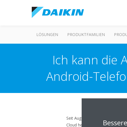
LÖSUNGEN
PRODUKTFAMILIEN
PROD
Ich kann die 
Android-Telefo
Seit August 2018 wurde die Serve
Besser
Cloud herstellen können. Der Gru