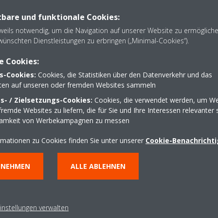
 Betriebssystem 4.4 oder älter besitzen, verwenden Sie den lokalen 
bare und funktionale Cookies:
eweils notwendig, um die Navigation auf unserer Website zu ermöglich
wünschten Dienstleistungen zu erbringen („Minimal-Cookies“).
e Cookies:
s-Cookies:
Cookies, die Statistiken über den Datenverkehr und das
lten auf unseren oder fremden Websites sammeln
- / Zielsetzungs-Cookies:
Cookies, die verwendet werden, um We
remde Websites zu liefern, die für Sie und Ihre Interessen relevanter 
samkeit von Werbekampagnen zu messen
rmationen zu Cookies finden Sie unter unserer
Cookie-Benachricht
NNEHMEN
ALLE ABLEHNEN
instellungen verwalten