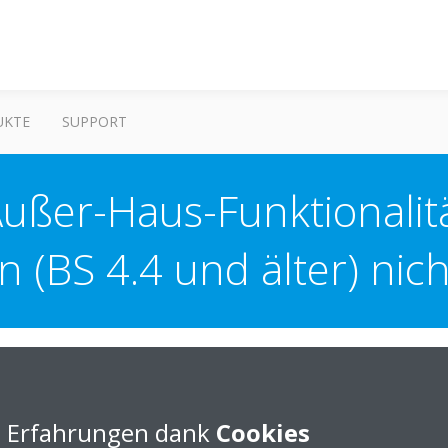
UKTE
SUPPORT
Außer-Haus-Funktionali
n (BS 4.4 und älter) nic
rsicherheit verbessert, sodass Android-Handys mit Betriebssystem 4.4
e Erfahrungen dank
Cookies
nd dafür ist, dass diese Betriebssysteme die neuesten Sicherheitssta