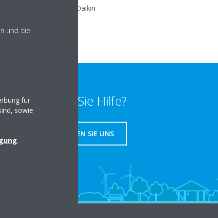
In-Home-Modus, um Ihre Daikin-
en und die
Benötigen Sie Hilfe?
rbung für
sind, sowie
KONTAKTIEREN SIE UNS
igung
.