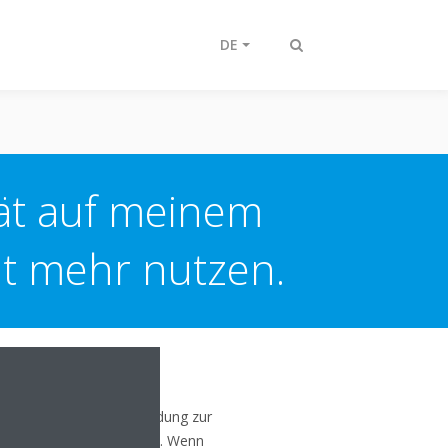
DE
Suche
ein-/ausschalten
tät auf meinem
ht mehr nutzen.
 oder älter keine Verbindung zur
ndards nicht unterstützen. Wenn