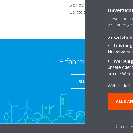
Sie noch ein Android-Telefon mit
Unverzicht
Geräte zu regeln.
Diese sind j
von Ihnen ge
Zusätzlich
Leistung
Nutzerverha
Erfahren Sie mehr
Werbungs
unsere oder f
um die Wirk
SUPPORT
Weitere Info
ALLE A
Cookie-E