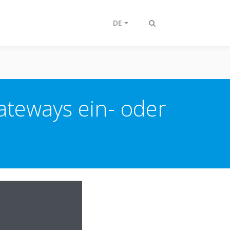
DE
Suche
ein-/ausschalten
teways ein- oder