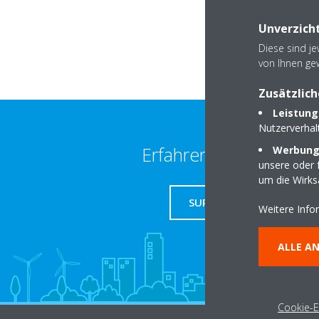
Unverzicht
Diese sind j
von Ihnen ge
Zusätzlich
Leistung
Nutzerverha
Erfahren Sie mehr
Werbungs
unsere oder f
um die Wirk
SUPPORT
Weitere Info
ALLE A
Cookie-E