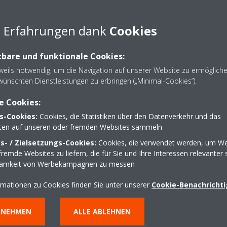
 m
e Erfahrungen dank
Cookies
 innen (der Warmwasserspeicher zählt als Innenraum)
außen nach innen
bare und funktionale Cookies:
schen den Innengeräten
eweils notwendig, um die Navigation auf unserer Website zu ermöglich
wünschten Dienstleistungen zu erbringen („Minimal-Cookies“).
e Cookies:
s-Cookies:
Cookies, die Statistiken über den Datenverkehr und das
lten auf unseren oder fremden Websites sammeln
- / Zielsetzungs-Cookies:
Cookies, die verwendet werden, um We
remde Websites zu liefern, die für Sie und Ihre Interessen relevanter 
samkeit von Werbekampagnen zu messen
rmationen zu Cookies finden Sie unter unserer
Cookie-Benachricht
NNEHMEN
ALLE ABLEHNEN