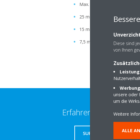
Max. Gesamtleitungslänge 50
Besser
25 m Abstand von außen nach
15 m maximaler Abstand von 
Unverzicht
7,5 m maximaler Abstand zwi
Diese sind j
von Ihnen ge
Zusätzlich
Leistung
Nutzerverha
Werbungs
unsere oder f
um die Wirk
Erfahren Sie mehr
Weitere Info
ALLE A
SUPPORT