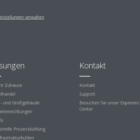
instellungen verwalten
sungen
Kontakt
Ihr Zuhause
Kontakt
elhandel
Support
- und Großgebäude
Besuchen Sie unser Experien
Center
zeiteinrichtungen
ls
strielle Prozesskühlung
nfrastrukturkühlen