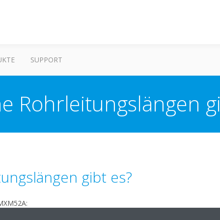
UKTE
SUPPORT
e Rohrleitungslängen gi
ungslängen gibt es?
3MXM52A: