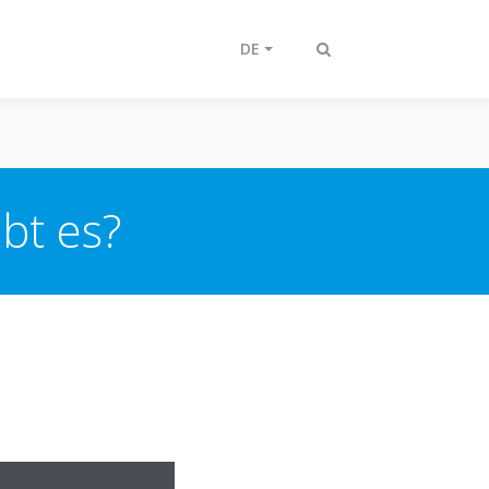
DE
Suche
ein-/ausschalten
bt es?