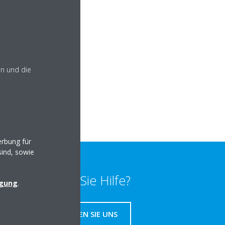
en und die
rbung für
sind, sowie
Benötigen Sie Hilfe?
igung
.
KONTAKTIEREN SIE UNS