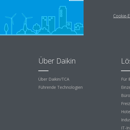
Cookie-E
Über Daikin
Lö
Über Daikin/TCA
Für 
Führende Technologien
Einz
Büro
Frei
Hote
Indu
IT-I