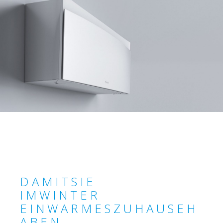
D A M I T S I E
I M W I N T E R
E I N W A R M E S Z U H A U S E H
A B E N __