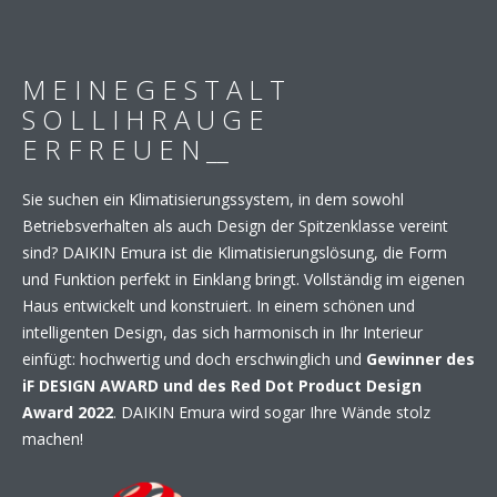
M E I N E G E S T A L T
S O L L I H R A U G E
E R F R E U E N __
Sie suchen ein Klimatisierungssystem, in dem sowohl
Betriebsverhalten als auch Design der Spitzenklasse vereint
sind? DAIKIN Emura ist die Klimatisierungslösung, die Form
und Funktion perfekt in Einklang bringt. Vollständig im eigenen
Haus entwickelt und konstruiert. In einem schönen und
intelligenten Design, das sich harmonisch in Ihr Interieur
einfügt: hochwertig und doch erschwinglich und
Gewinner des
iF DESIGN AWARD und des Red Dot Product Design
Award 2022
. DAIKIN Emura wird sogar Ihre Wände stolz
machen!