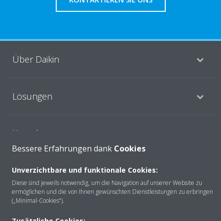
Über Daikin
Lösungen
Kontakt
Bessere Erfahrungen dank
Cookies
Produkte
Unverzichtbare und funktionale Cookies:
Diese sind jeweils notwendig, um die Navigation auf unserer Website zu
ermöglichen und die von Ihnen gewünschten Dienstleistungen zu erbringen
(„Minimal-Cookies“).
Copyright © Daikin
Zusätzliche Cookies: