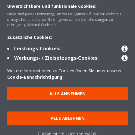
Unverzichtbare und funktionale Cookies:
Über Daikin
Diese sind jeweils notwendig, um die Navigation auf unserer Website zu
ermöglichen und die von Ihnen gewünschten Dienstleistungen zu
erbringen („Minimal-Cookies“).
Lösungen
Zusätzliche Cookies:
Leistungs-Cookies:
Kontakt
Werbungs- / Zielsetzungs-Cookies:
Weitere Informationen zu Cookies finden Sie unter unserer
Produkte
Cookie-Benachrichtigung
.
ALLE ANNEHMEN
Copyright © Daikin
Impressum und Nutzungsbedingungen
Hinweise zu Cookies
ALLE ABLEHNEN
Datenschutzerklärung
Unternehmensethik
Data Act
Cookie-Einstellungen verwalten