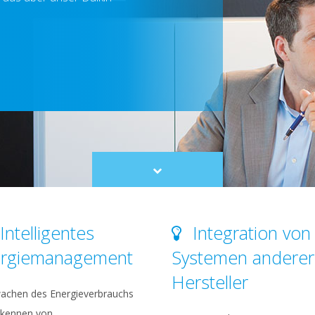
Scroll
to
content
Intelligentes
Integration von
rgiemanagement
Systemen anderer
Hersteller
achen des Energieverbrauchs
rkennen von