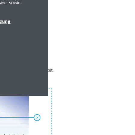
sind, sowie
igung
.
igent Touch Manager
raufhin die notwendigen
ken, indem Sie unsere
ten Fenstern ausgeschaltet.