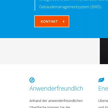
Gebäudemanagementsystem (BMS).
KONTAKT
Anwenderfreundlich
Ene
Anhand der anwenderfreundlichen
Überw
Oberfläche können Sie die
und E