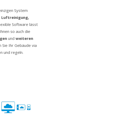
 einzigen System
 Luftreinigung,
exible Software lässt
Ihnen so auch die
ügen
und
weiteren
 Sie Ihr Gebäude via
n und regeln.