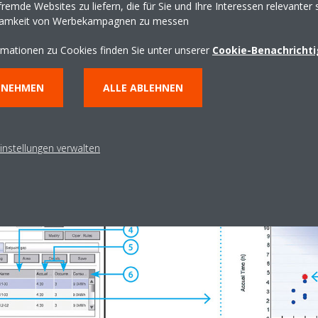
remde Websites zu liefern, die für Sie und Ihre Interessen relevanter 
samkeit von Werbekampagnen zu messen
rmationen zu Cookies finden Sie unter unserer
Cookie-Benachricht
rgiemanagement
NNEHMEN
ALLE ABLEHNEN
ben
, und überwachen Sie die Energienutzung ganz genau. Der intell
e bzw. Geräte mit dem höchsten Energieverbrauch, und Sie können da
instellungen verwalten
auchs ergreifen. Sie können den Energieverbrauch noch weiter sen
ren. Durch diese Funktion werden die Geräte in Bereichen mit geöffne