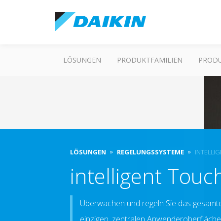
LÖSUNGEN
PRODUKTFAMILIEN
PROD
LÖSUNGEN
REGELUNGSSYSTEME
INTELLI
intelligent Tou
Überwachen und regeln Sie das gesamte
einzigen, zentralen Anwenderoberfläche