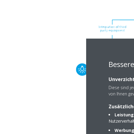
Besser
Unverzicht
Diese sind j
von Ihnen ge
Zusätzlich
Leistung
Nutzerverha
Werbungs