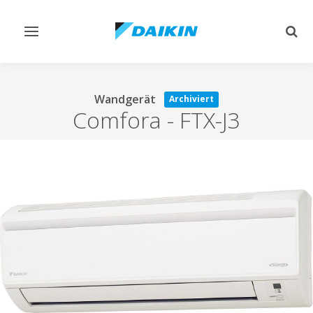
Navigation
Such
ein-/ausschalten
ein-
Wandgerät
Archiviert
Comfora
-
FTX-J3