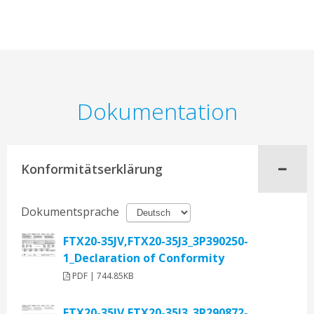
Dokumentation
Konformitätserklärung
Dokumentsprache
FTX20-35JV,FTX20-35J3_3P390250-
1_Declaration of Conformity
PDF | 744.85KB
FTX20-35JV,FTX20-35J3_3P290872-