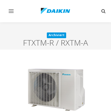
Navigation
Such
ein-/ausschalten
ein-
Archiviert
FTXTM-R / RXTM-A