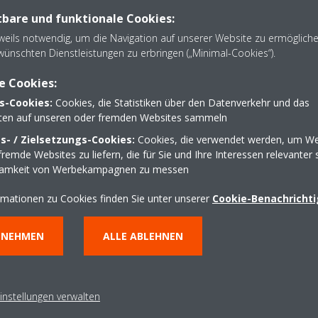
bare und funktionale Cookies:
eweils notwendig, um die Navigation auf unserer Website zu ermöglich
wünschten Dienstleistungen zu erbringen („Minimal-Cookies“).
 card_installers_Product flyer_ECPDE-DE21-741_German
e Cookies:
s-Cookies:
Cookies, die Statistiken über den Datenverkehr und das
lten auf unseren oder fremden Websites sammeln
 card_end users commercial_Product flyer_ECPDE-DE21-
- / Zielsetzungs-Cookies:
Cookies, die verwendet werden, um We
remde Websites zu liefern, die für Sie und Ihre Interessen relevanter 
samkeit von Werbekampagnen zu messen
yer_ECPDE20-701_German
rmationen zu Cookies finden Sie unter unserer
Cookie-Benachricht
NNEHMEN
ALLE ABLEHNEN
instellungen verwalten