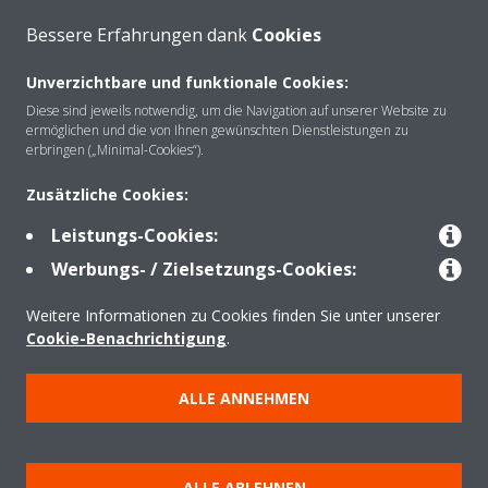
Bessere Erfahrungen dank
Cookies
Unverzichtbare und funktionale Cookies:
Über Daikin
Diese sind jeweils notwendig, um die Navigation auf unserer Website zu
ermöglichen und die von Ihnen gewünschten Dienstleistungen zu
erbringen („Minimal-Cookies“).
Lösungen
Zusätzliche Cookies:
Leistungs-Cookies:
Kontakt
Werbungs- / Zielsetzungs-Cookies:
Weitere Informationen zu Cookies finden Sie unter unserer
Produkte
Cookie-Benachrichtigung
.
ALLE ANNEHMEN
Copyright © Daikin
Impressum und Nutzungsbedingungen
Hinweise zu Cookies
ALLE ABLEHNEN