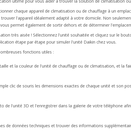
ication ultime pour vous aider à trouver la solution de climatisation o
itionner chaque appareil de climatisation ou de chauffage à un empla
rouver l'appareil idéalement adapté à votre domicile. Non seulement
n vous permet également de sortir dehors et de déterminer l'emplaceme
isation très aisée ! Sélectionnez l'unité souhaitée et cliquez sur le bo
ication étape par étape pour simuler l'unité Daikin chez vous.
nombreuses fonctions utiles :
ille et la couleur de l'unité de chauffage ou de climatisation, et la fai
imple clic de souris les dimensions exactes de chaque unité et son po
de l'unité 3D et l'enregistrer dans la galerie de votre téléphone afi
hes de données techniques et trouver des informations supplémentaires