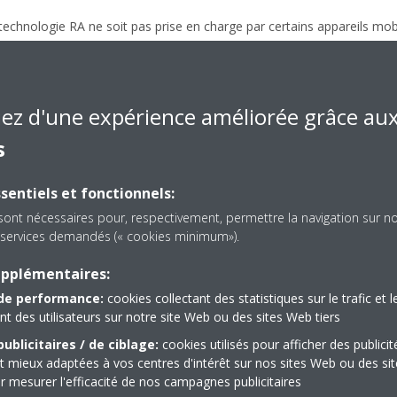
 technologie RA ne soit pas prise en charge par certains appareils mob
ile, il est possible d'utiliser l'application à l'aide d'un « marqueur ».
r l'utilisation du marqueur.
iez d'une expérience améliorée grâce au
s
sentiels et fonctionnels:
ne feuille A4.
sont nécessaires pour, respectivement, permettre la navigation sur n
ur, à l'emplacement où vous souhaitez installer l'unité, puis visez la f
es services demandés (« cookies minimum»).
de climatisation en 3D à sa taille originale. Vous pouvez aussi placer l
ment où vous souhaitez installer l’unité extérieure pour faire apparaît
upplémentaires:
de performance:
cookies collectant des statistiques sur le trafic et l
 des utilisateurs sur notre site Web ou des sites Web tiers
é quelle qu’elle soit pour toute inexactitude ou erreur résultant de l’a
ublicitaires / de ciblage:
cookies utilisés pour afficher des publicit
t mieux adaptées à vos centres d'intérêt sur nos sites Web ou des sit
données précises, consultez nos documentations technique et commerc
r mesurer l'efficacité de nos campagnes publicitaires