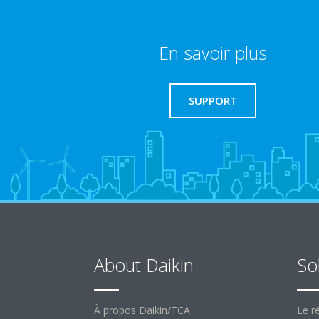
En savoir plus
SUPPORT
About Daikin
So
À propos Daikin/TCA
Le ré