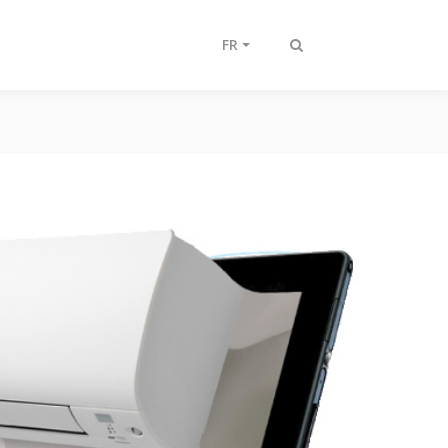
FR
Afficher/masquer
recherche