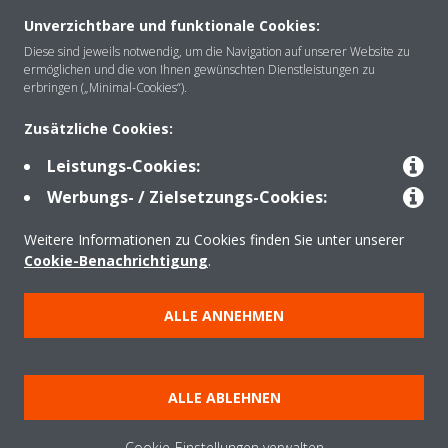
Unverzichtbare und funktionale Cookies:
Über Daikin
Diese sind jeweils notwendig, um die Navigation auf unserer Website zu
ermöglichen und die von Ihnen gewünschten Dienstleistungen zu
erbringen („Minimal-Cookies“).
Lösungen
Zusätzliche Cookies:
Leistungs-Cookies:
Kontakt
Werbungs- / Zielsetzungs-Cookies:
Weitere Informationen zu Cookies finden Sie unter unserer
Produkte
Cookie-Benachrichtigung
.
ALLE ANNEHMEN
Copyright © Daikin
Impressum und Nutzungsbedingungen
Hinweise zu Cookies
ALLE ABLEHNEN
Datenschutzerklärung
Unternehmensethik
Data Act
Cookie-Einstellungen verwalten