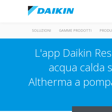
SOLUZIONI
GAMME PRODOTTI
PRODU
L'app Daikin Res
acqua calda s
Altherma a pompa 