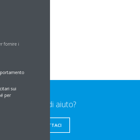
istantanea con l'app.
 fornire i
omportamento
itari sui
hé per
Bisogno di aiuto?
CONTATTACI