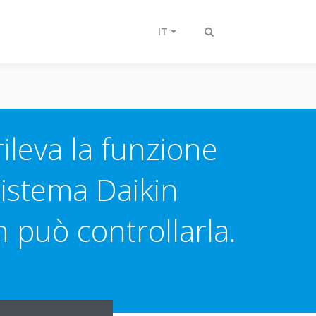
IT
Attiva/disattiva
ricerca
ileva la funzione
sistema Daikin
 può controllarla.