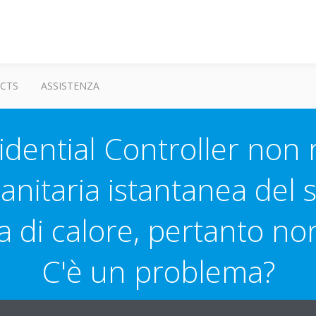
CTS
ASSISTENZA
idential Controller non r
anitaria istantanea del 
di calore, pertanto non
C'è un problema?