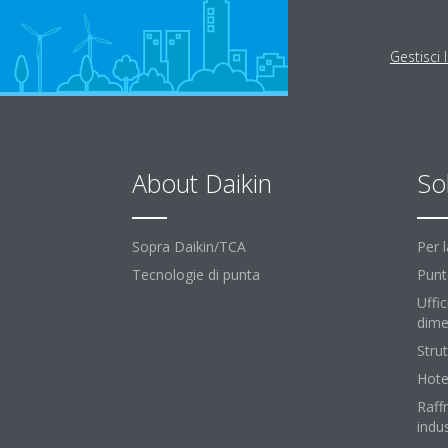
Gestisci 
About Daikin
So
Sopra Daikin/TCA
Per 
Tecnologie di punta
Punt
Uffic
dime
Strut
Hote
Raff
indus