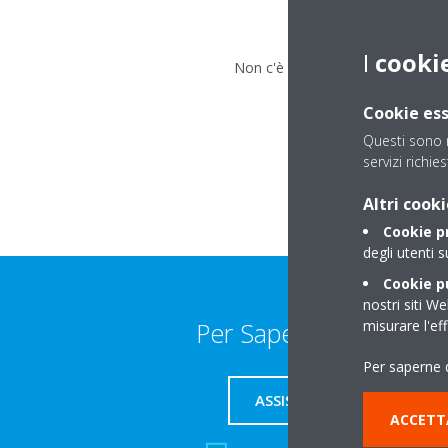
I
cooki
Non c'è nessun errore. Non è attu
Cookie ess
Questi sono n
servizi richie
Altri cooki
Cookie p
degli utenti s
Cookie pu
nostri siti We
misurare l'ef
Per Saperne Di Più
Per saperne d
ASSISTENZA
ACCETT