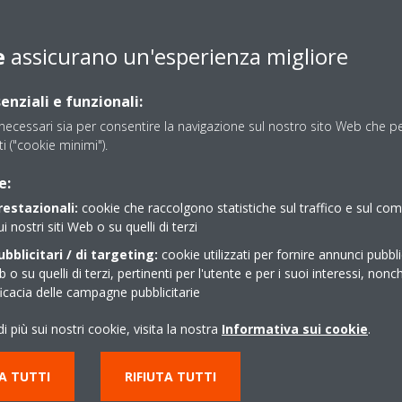
e
assicurano un'esperienza migliore
almente possibile controllare la produzione di acqua calda sanitaria 
enziali e funzionali:
ecessari sia per consentire la navigazione sul nostro sito Web che per
sti ("cookie minimi").
e:
restazionali:
cookie che raccolgono statistiche sul traffico e sul c
ui nostri siti Web o su quelli di terzi
bblicitari / di targeting:
cookie utilizzati per fornire annunci pubblic
b o su quelli di terzi, pertinenti per l'utente e per i suoi interessi, nonc
ficacia delle campagne pubblicitarie
i più sui nostri cookie, visita la nostra
Informativa sui cookie
.
A TUTTI
RIFIUTA TUTTI