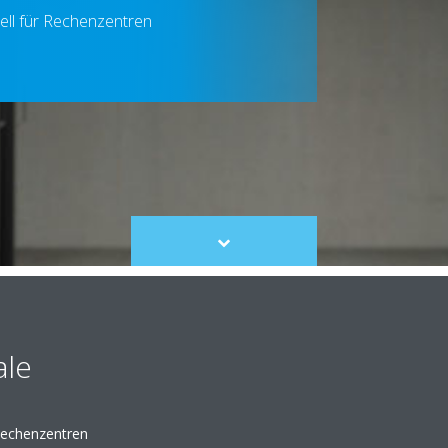
ell für Rechenzentren
Scroll
to
content
le
Rechenzentren