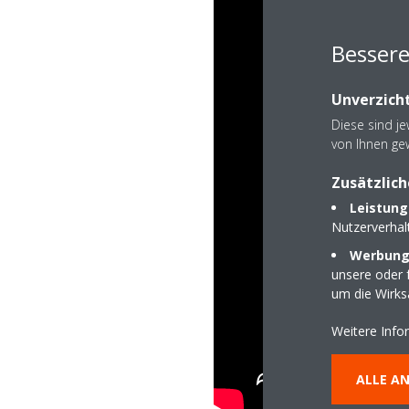
Besser
Unverzicht
Diese sind j
von Ihnen ge
Zusätzlich
Leistung
Nutzerverha
Werbungs
unsere oder f
um die Wirk
Weitere Info
ALLE A