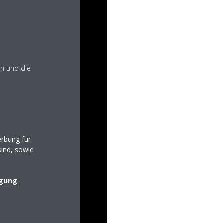
en und die
rbung für
sind, sowie
igung
.