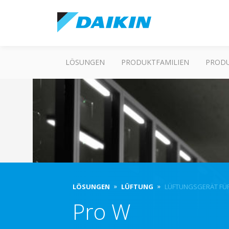
LÖSUNGEN
PRODUKTFAMILIEN
PROD
LÖSUNGEN
LÜFTUNG
LÜFTUNGSGERÄT FÜ
Pro W