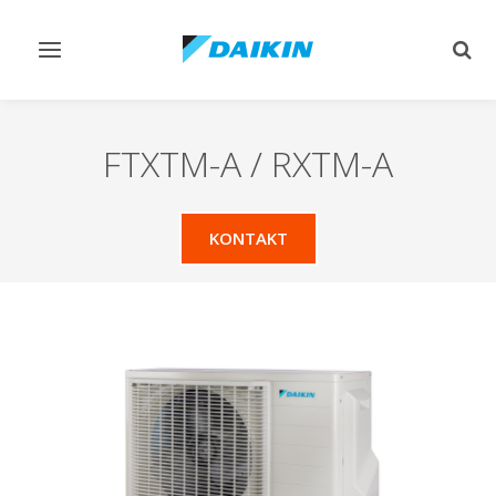
Navigation
Such
ein-/ausschalten
ein-
FTXTM-A / RXTM-A
KONTAKT