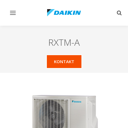
Navigation
Such
ein-/ausschalten
ein-
RXTM-A
KONTAKT