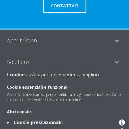
CONTATTACI
About Daikin
Solutions
I
cookie
assicurano un'esperienza migliore
Contact
Cookie essenziali e funzionali:
Questi sono necessari sia per consentire la navigazione sul nostro sito Web
che per fornire i servizi richiesti ("cookie minimi").
Products
Altri cookie:
Cookie prestazionali:
Copyright © Daikin