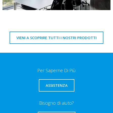
VIENI A SCOPRIRE TUTTI I NOSTRI PRODOTTI
Per Saperne Di Più
ASSISTENZA
Bisogno di aiuto?