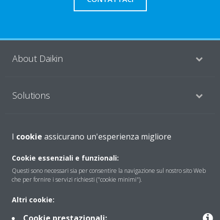
About Daikin
Solutions
Contact
I
cookie
assicurano un'esperienza migliore
Cookie essenziali e funzionali:
Products
Questi sono necessari sia per consentire la navigazione sul nostro sito Web
che per fornire i servizi richiesti ("cookie minimi").
Altri cookie:
Copyright © Daikin
Cookie prestazionali: