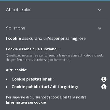
About Daikin
Solutions
I
cookie
assicurano un'esperienza migliore
Contact
Cookie essenziali e funzionali:
Questi sono necessari sia per consentire la navigazione sul nostro sito Web
che per fornire i servizi richiesti ("cookie minimi").
Products
Altri cookie:
Cookie prestazionali:
Copyright © Daikin
Cookie pubblicitari / di targeting:
Note legali
Informativa sui cookie
Informativa sulla privacy
Per saperne di più sui nostri cookie, visita la nostra
Etica aziendale
Data Act
Informativa sui cookie
.