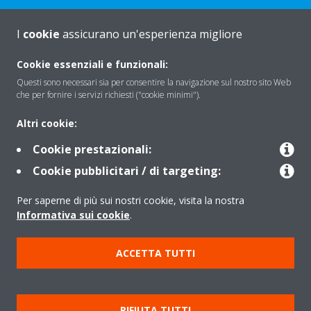
I
cookie
assicurano un'esperienza migliore
About Daikin
Cookie essenziali e funzionali:
Questi sono necessari sia per consentire la navigazione sul nostro sito Web
che per fornire i servizi richiesti ("cookie minimi").
Solutions
Altri cookie:
Cookie prestazionali:
Contact
Cookie pubblicitari / di targeting:
Per saperne di più sui nostri cookie, visita la nostra
Products
Informativa sui cookie
.
ACCETTA TUTTI
Copyright © Daikin
Note legali
Informativa sui cookie
Informativa sulla privacy
RIFIUTA TUTTI