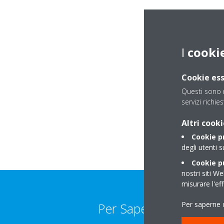
I
cooki
Cookie ess
Questi sono n
servizi richie
Altri cooki
Cookie p
degli utenti s
Cookie pu
nostri siti We
misurare l'ef
Per saperne d
Per Saperne Di Più