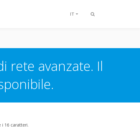
IT
Attiva/disattiva
ricerca
 rete avanzate. Il
sponibile.
i 16 caratteri.