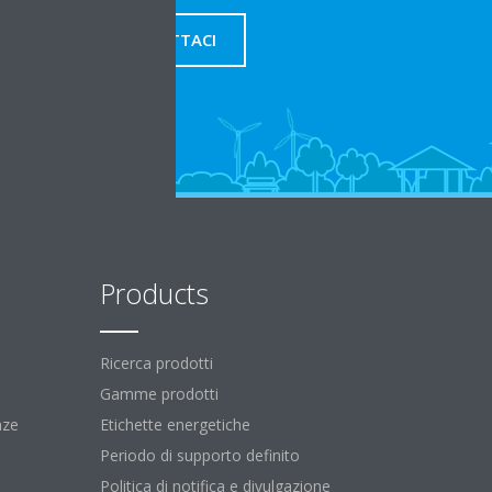
CONTATTACI
Products
Ricerca prodotti
Gamme prodotti
nze
Etichette energetiche
Periodo di supporto definito
Politica di notifica e divulgazione