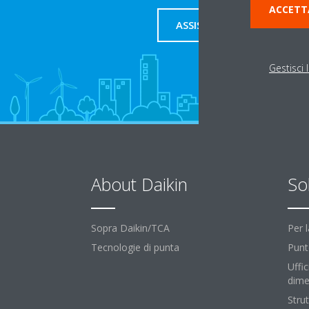
ACCETT
ASSISTENZA
Gestisci 
About Daikin
So
Sopra Daikin/TCA
Per 
Tecnologie di punta
Punt
Uffic
dime
Strut