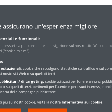
e
assicurano un'esperienza migliore
enziali e funzionali:
ecessari sia per consentire la navigazione sul nostro sito Web che per
sti ("cookie minimi").
e:
restazionali:
cookie che raccolgono statistiche sul traffico e sul c
ui nostri siti Web o su quelli di terzi
bblicitari / di targeting:
cookie utilizzati per fornire annunci pubblic
b o su quelli di terzi, pertinenti per l'utente e per i suoi interessi, nonc
ficacia delle campagne pubblicitarie
i più sui nostri cookie, visita la nostra
Informativa sui cookie
.