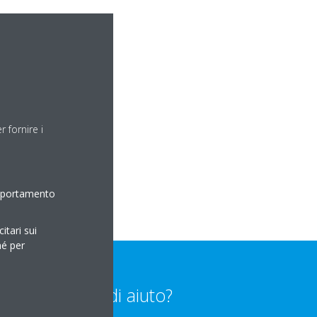
 fornire i
omportamento
itari sui
hé per
Bisogno di aiuto?