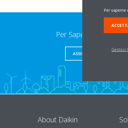
Per saperne d
ACCETT
Per Saperne Di Più
Gestisci 
ASSISTENZA
About Daikin
So