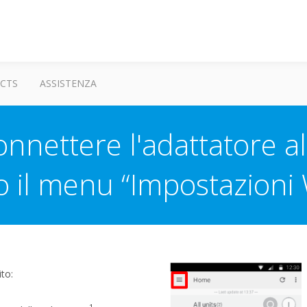
CTS
ASSISTENZA
nnettere l'adattatore al
 il menu “Impostazioni
to:
1