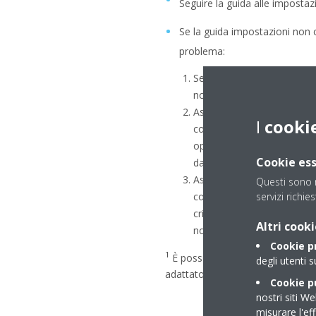
Seguire la guida alle impostazi
Se la guida impostazioni non c
problema:
Se la rete non è visibile, c
non compare nell'elenco a d
Assicurarsi che il nome del
I
cooki
contenga caratteri speciali 
oppure caratteri non-ASCII
Cookie ess
dall'adattatore WLAN.
Assicurarsi di utilizzare un
Questi sono n
compatibile. L'adattatore
servizi richie
crittografia personale WPA
Altri cooki
non è supportata.
Cookie p
1
È possibile accedere alla guida 
degli utenti s
adattatore”) dal menu principale.
Cookie pu
nostri siti We
misurare l'ef