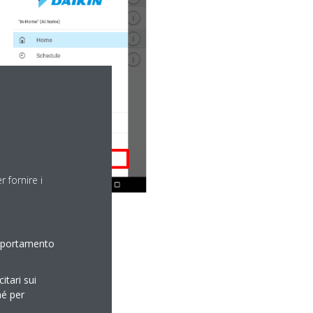
 fornire i
omportamento
itari sui
hé per