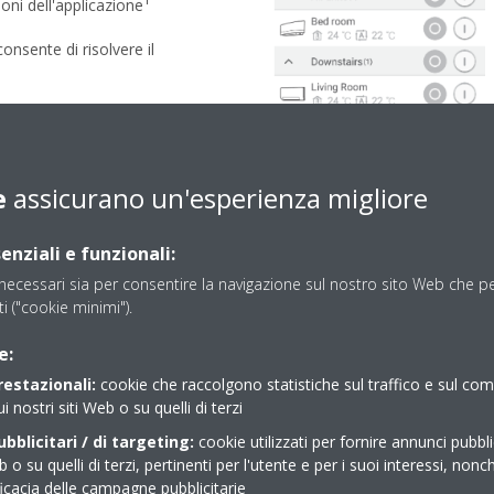
oni dell'applicazione
onsente di risolvere il
onsultare la sezione “La mia rete
iscesa delle reti”.
la rete wireless (SSID) non
e
assicurano un'esperienza migliore
come “ ‘, %, &, ?, +, =, …”
. Non sono supportati
enziali e funzionali:
'impostazione di sicurezza
ecessari sia per consentire la navigazione sul nostro sito Web che per
 WLAN supporta solo la
sti ("cookie minimi").
 o WPA2. La crittografia WEP
e:
restazionali:
cookie che raccolgono statistiche sul traffico e sul c
impostazioni (“Aggiungi
ui nostri siti Web o su quelli di terzi
bblicitari / di targeting:
cookie utilizzati per fornire annunci pubblic
b o su quelli di terzi, pertinenti per l'utente e per i suoi interessi, nonc
ficacia delle campagne pubblicitarie