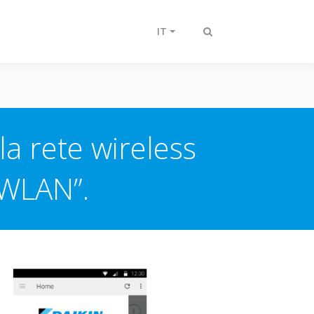
IT
Attiva/disattiva
ricerca
la rete wireless
 WLAN”.