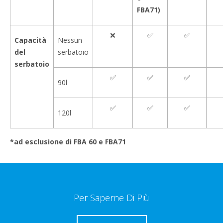
FBA71)
❌
✅
✅
Capacità
Nessun
del
serbatoio
serbatoio
✅
✅
✅
90l
✅
✅
✅
120l
*ad esclusione di FBA 60 e FBA71
Per Saperne Di Più