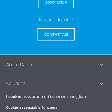
ASSISTENZA
Bisogno di aiuto?
CONTATTACI
About Daikin
Solutions
I
cookie
assicurano un'esperienza migliore
Contact
Cookie essenziali e funzionali: