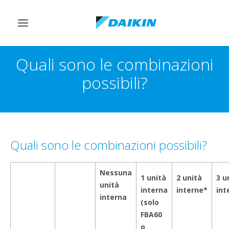
Attiva/disattiva
navigazione
Quali sono le combinazioni
possibili?
Quali sono le combinazioni possibili?
Nessuna
1 unità
2 unità
3 u
unità
interna
interne*
int
interna
(solo
FBA60
o