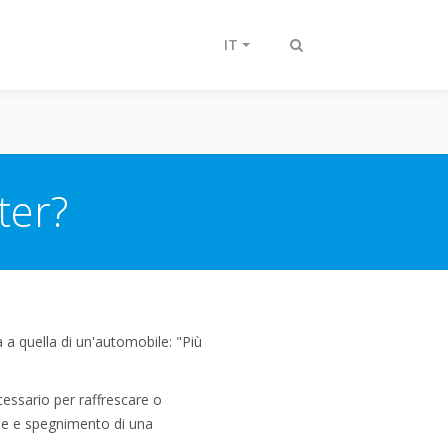
IT
Attiva/disattiva
ricerca
ter?
 a quella di un'automobile: "Più
essario per raffrescare o
ne e spegnimento di una