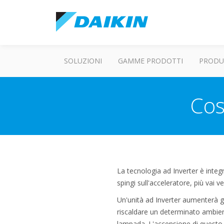
SOLUZIONI
GAMME PRODOTTI
PRODU
Cos
La tecnologia ad Inverter è integ
spingi sull'acceleratore, più vai v
Un'unità ad Inverter aumenterà g
riscaldare un determinato ambien
lampada. L'accensione di questo t