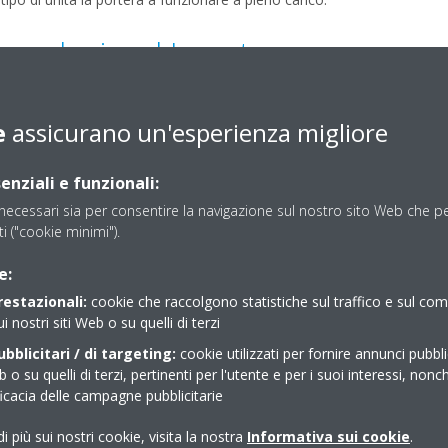
ecnologia ad Inverter:
 la temperatura desiderata
e
assicurano un'esperienza migliore
 1/3
enziali e funzionali:
e di denaro: 30% in meno di consumo energetico
ecessari sia per consentire la navigazione sul nostro sito Web che per
sti ("cookie minimi").
l compressore e quindi non vi sono picchi di tensione
e:
co si riducono di 1/3 (rispetto alle normali unità on/off)
restazionali:
cookie che raccolgono statistiche sul traffico e sul c
ratura
ui nostri siti Web o su quelli di terzi
bblicitari / di targeting:
cookie utilizzati per fornire annunci pubblic
b o su quelli di terzi, pertinenti per l'utente e per i suoi interessi, nonc
ficacia delle campagne pubblicitarie
i più sui nostri cookie, visita la nostra
Informativa sui cookie
.