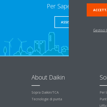
Per Saperne Di Più
ACCETT
ASSISTENZA
Gestisci 
About Daikin
So
Sopra Daikin/TCA
Per 
Tecnologie di punta
Punt
Uffic