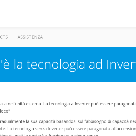
CTS
ASSISTENZA
'è la tecnologia ad Inver
rata nell’unità esterna. La tecnologia a Inverter può essere paragonata
eloce"
radualmente la sua capacità basandosi sul fabbisogno di capacità nec
te. La tecnologia senza Inverter può essere paragonata all'accensio
ipo di unità la porterà a funzionare a pieno carico.