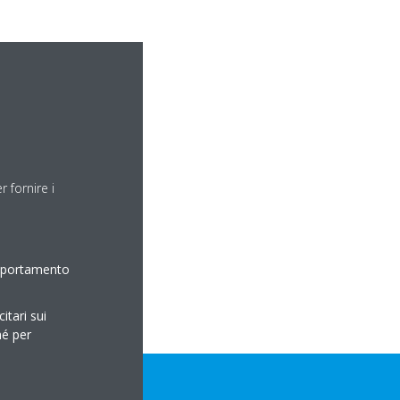
 fornire i
omportamento
itari sui
hé per