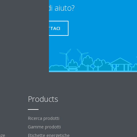
Bisogno di aiuto?
CONTATTACI
Products
Ricerca prodotti
Gamme prodotti
nze
Etichette energetiche