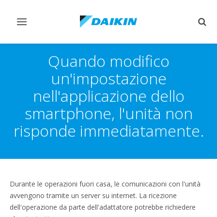
Attiva/disattiva
Attiv
navigazione
ricer
Quando modifico
un'impostazione
nell'applicazione dello
smartphone, l'unità non
risponde immediatamente.
Durante le operazioni fuori casa, le comunicazioni con l'unità
avvengono tramite un server su internet. La ricezione
dell'operazione da parte dell'adattatore potrebbe richiedere