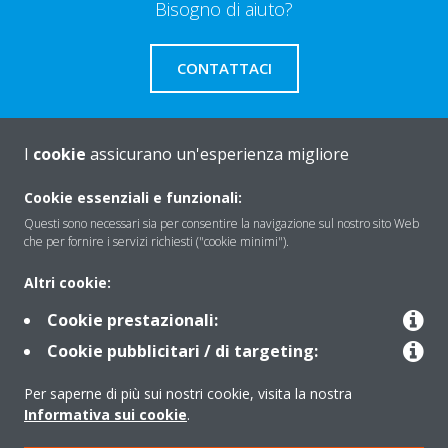
Bisogno di aiuto?
CONTATTACI
I
cookie
assicurano un'esperienza migliore
About Daikin
Cookie essenziali e funzionali:
Questi sono necessari sia per consentire la navigazione sul nostro sito Web
che per fornire i servizi richiesti ("cookie minimi").
Solutions
Altri cookie:
Cookie prestazionali:
Contact
Cookie pubblicitari / di targeting:
Per saperne di più sui nostri cookie, visita la nostra
Products
Informativa sui cookie
.