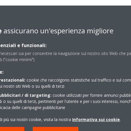
e
assicurano un'esperienza migliore
enziali e funzionali:
ecessari sia per consentire la navigazione sul nostro sito Web che per
sti ("cookie minimi").
e:
restazionali:
cookie che raccolgono statistiche sul traffico e sul c
ui nostri siti Web o su quelli di terzi
bblicitari / di targeting:
cookie utilizzati per fornire annunci pubblic
b o su quelli di terzi, pertinenti per l'utente e per i suoi interessi, nonc
ficacia delle campagne pubblicitarie
i più sui nostri cookie, visita la nostra
Informativa sui cookie
.