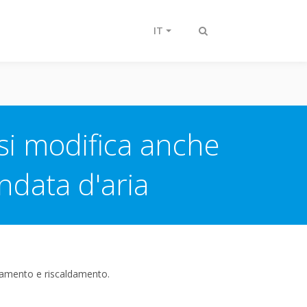
IT
Attiva/disattiva
ricerca
si modifica anche
ndata d'aria
scamento e riscaldamento.