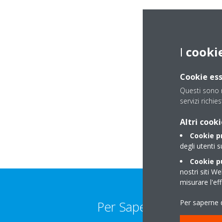
I
cooki
Cookie ess
Questi sono n
servizi richie
Altri cooki
Cookie p
degli utenti s
Cookie pu
nostri siti We
misurare l'ef
Per saperne d
Per Saperne Di Più