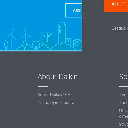
ACCETT
ASSISTENZA
Gestisci 
About Daikin
So
Sopra Daikin/TCA
Per 
Tecnologie di punta
Punt
Uffic
dime
Strut