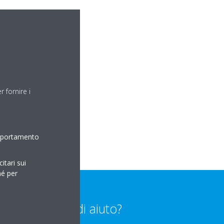
 fornire i
omportamento
itari sui
hé per
Bisogno di aiuto?