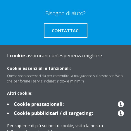
Bisogno di aiuto?
CONTATTACI
I
cookie
assicurano un'esperienza migliore
About Daikin
Cookie essenziali e funzionali:
Questi sono necessari sia per consentire la navigazione sul nostro sito Web
che per fornire i servizi richiesti ("cookie minimi").
Solutions
Altri cookie:
Cookie prestazionali:
Contact
Cookie pubblicitari / di targeting:
Per saperne di più sui nostri cookie, visita la nostra