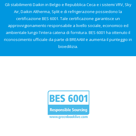
Gli stabilimenti Daikin in Belgio e Repubblica Ceca e i sistemi VRV, Sky
Air, Daikin Altherma, Split e di refrigerazione possiedono la
certificazione BES 6001. Tale certificazione garantisce un
approvvigionamento responsabile a livello sociale, economico ed
ambientale lungo l'intera catena di fornitura. BES 6001 ha ottenuto il
riconoscimento ufficiale da parte di BREAAM e aumenta il punteggio in
bioedilizia.