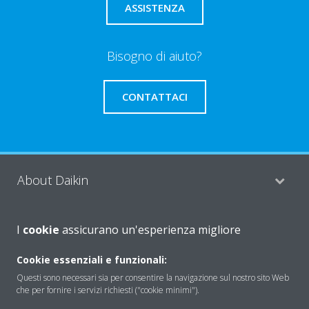
ASSISTENZA
Bisogno di aiuto?
CONTATTACI
About Daikin
I
cookie
assicurano un'esperienza migliore
Solutions
Cookie essenziali e funzionali:
Questi sono necessari sia per consentire la navigazione sul nostro sito Web
Contact
che per fornire i servizi richiesti ("cookie minimi").