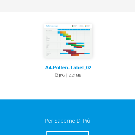
A4-Pollen-Tabel_02
JPG | 2.21MB
Per Saperne Di Più