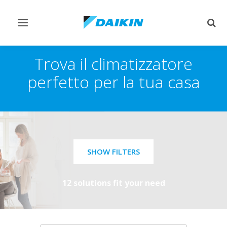
Attiva/disattiva
Attiv
navigazione
ricer
Trova il climatizzatore
perfetto per la tua casa
SHOW FILTERS
12 solutions fit your need