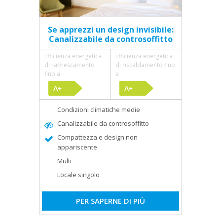
Se apprezzi un design invisibile:
Canalizzabile da controsoffitto
Efficienza energetica
Efficienza energetica
di raffrescamento
di riscaldamento fino
fino a
a
Condizioni climatiche medie
Canalizzabile da controsoffitto
Compattezza e design non
appariscente
Multi
Locale singolo
PER SAPERNE DI PIÙ