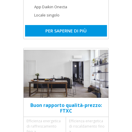
App Daikin Onecta
Locale singolo
PER SAPERNE DI PIÙ
Buon rapporto qualità-prezzo:
FTXC
Efficienza energetica
Efficienza energetica
di raffrescamento
di riscaldamento fino
fino a
a