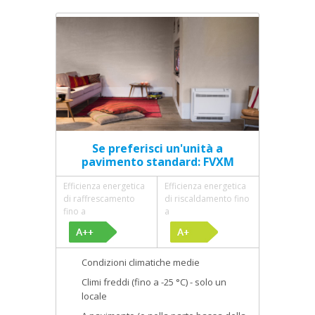
Se preferisci un'unità a
pavimento standard: FVXM
Efficienza energetica
Efficienza energetica
di raffrescamento
di riscaldamento fino
fino a
a
Condizioni climatiche medie
Climi freddi (fino a -25 °C) - solo un
locale