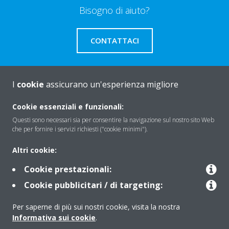
Bisogno di aiuto?
CONTATTACI
I
cookie
assicurano un'esperienza migliore
About Daikin
Cookie essenziali e funzionali:
Questi sono necessari sia per consentire la navigazione sul nostro sito Web
che per fornire i servizi richiesti ("cookie minimi").
Solutions
Altri cookie:
Cookie prestazionali:
Contact
Cookie pubblicitari / di targeting:
Per saperne di più sui nostri cookie, visita la nostra
Products
Informativa sui cookie
.