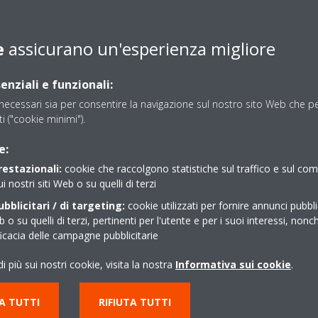
e
assicurano un'esperienza migliore
Product Catalogue_ECPIT20-786_Italian
enziali e funzionali:
ecessari sia per consentire la navigazione sul nostro sito Web che per
sti ("cookie minimi").
Product catalogue_ECPIT20-722_Italian
e:
restazionali:
cookie che raccolgono statistiche sul traffico e sul c
ui nostri siti Web o su quelli di terzi
bblicitari / di targeting:
cookie utilizzati per fornire annunci pubblic
ità
b o su quelli di terzi, pertinenti per l'utente e per i suoi interessi, nonc
ficacia delle campagne pubblicitarie
i più sui nostri cookie, visita la nostra
Informativa sui cookie
.
A TUTTI
RIFIUTA TUTTI