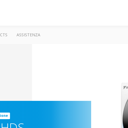
CTS
ASSISTENZA
zione
HHDS