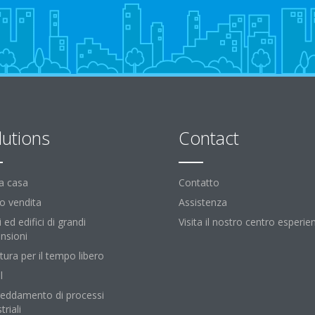
lutions
Contact
la casa
Contatto
o vendita
Assistenza
i ed edifici di grandi
Visita il nostro centro esperie
nsioni
tura per il tempo libero
l
reddamento di processi
triali