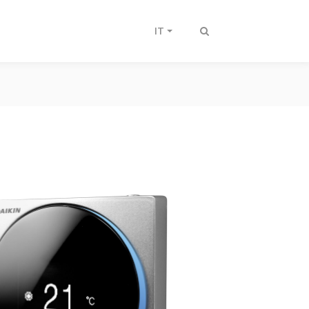
IT
Attiva/disattiva
ricerca