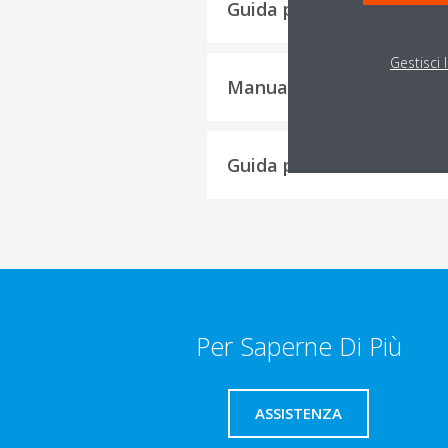
Guida per l'Installatore
Gestisci 
Manuale Operativo
Guida per l'Utente Finale
Per Saperne Di Più
ASSISTENZA