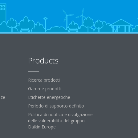
Products
Ricerca prodotti
Gamme prodotti
nze
Etichette energetiche
Periodo di supporto definito
Politica di notifica e divulgazione
delle vulnerabilità del gruppo
Daikin Europe