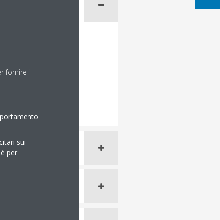
 fornire i
omportamento
itari sui
hé per