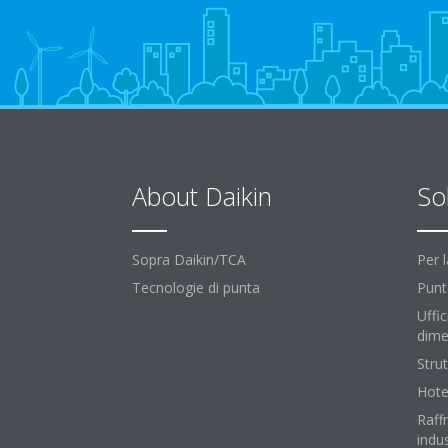
About Daikin
So
Sopra Daikin/TCA
Per 
Tecnologie di punta
Punt
Uffic
dime
Strut
Hote
Raff
indus