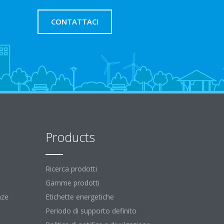
CONTATTACI
Products
Ricerca prodotti
Gamme prodotti
nze
Etichette energetiche
Periodo di supporto definito