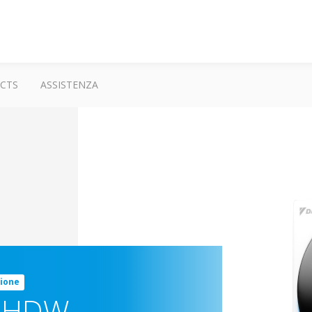
CTS
ASSISTENZA
zione
HHDW