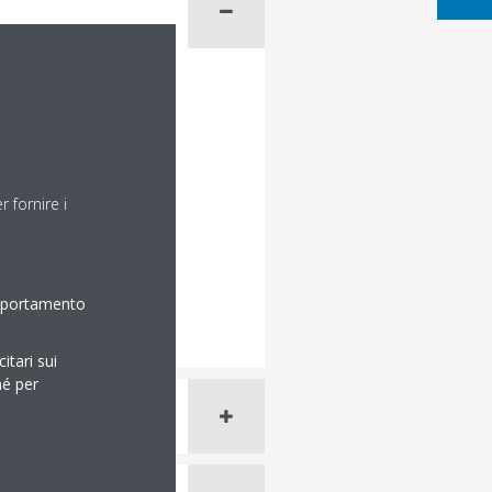
 fornire i
omportamento
itari sui
hé per