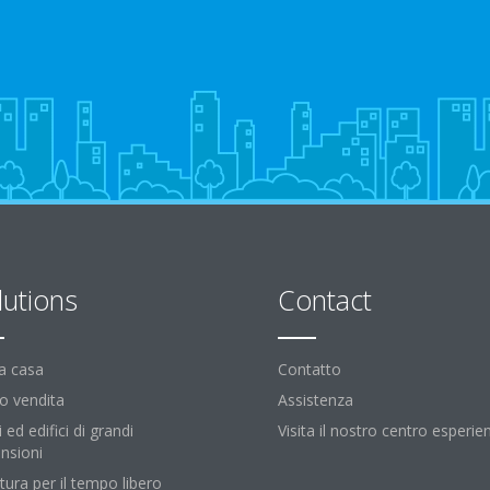
lutions
Contact
la casa
Contatto
o vendita
Assistenza
i ed edifici di grandi
Visita il nostro centro esperie
nsioni
tura per il tempo libero