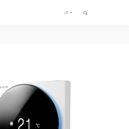
IT
Attiva/disattiva
ricerca