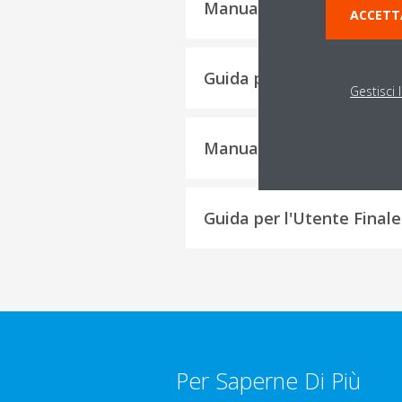
Manuale di Installazione
ACCETT
Guida per l'Installatore
Gestisci 
Manuale Operativo
Guida per l'Utente Finale
Per Saperne Di Più