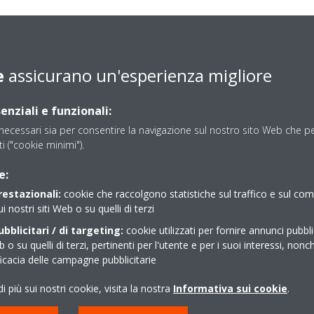
e
assicurano un'esperienza migliore
R MT_Product Catalogue_ECPIT23-720A_Italian
enziali e funzionali:
ecessari sia per consentire la navigazione sul nostro sito Web che per
Product Catalogue_ECPIT20-786_Italian
sti ("cookie minimi").
e:
Product catalogue_ECPIT20-722_Italian
restazionali:
cookie che raccolgono statistiche sul traffico e sul c
ui nostri siti Web o su quelli di terzi
bblicitari / di targeting:
cookie utilizzati per fornire annunci pubblic
b o su quelli di terzi, pertinenti per l'utente e per i suoi interessi, nonc
ficacia delle campagne pubblicitarie
ità
i più sui nostri cookie, visita la nostra
Informativa sui cookie
.