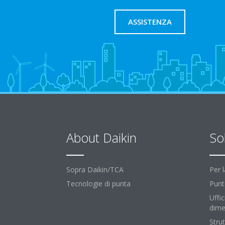
ASSISTENZA
About Daikin
So
Sopra Daikin/TCA
Per 
Tecnologie di punta
Punt
Uffic
dime
Strut