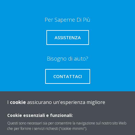
Per Saperne Di Più
ASSISTENZA
Bisogno di aiuto?
CONTATTACI
I
cookie
assicurano un'esperienza migliore
About Daikin
Cookie essenziali e funzionali:
Questi sono necessari sia per consentire la navigazione sul nostro sito Web
che per fornire i servizi richiesti ("cookie minimi").