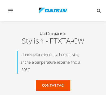
Attiva/disattiva
Attiv
navigazione
ricer
Unità a parete
Stylish
-
FTXTA-CW
L’innovazione incontra la creatività,
anche a temperature esterne fino a
-30°C
CONTATTACI