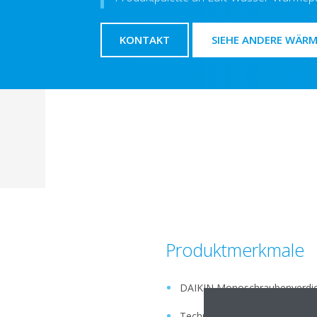
KONTAKT
SIEHE ANDERE WÄR
Produktmerkmale
DAIKIN Monoschraubenverdich
Technologie mit variablem Vol