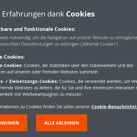
e Erfahrungen dank
Cookies
h im Heizbetrieb hohe Energieeffizienzwerte: im Vollastbetrieb EER bi
6 und SCOP bis zu 3,2)
bare und funktionale Cookies:
eisen Betrieb in schallsensiblen Anwendungen
eweils notwendig, um die Navigation auf unserer Website zu ermöglich
wünschten Dienstleistungen zu erbringen („Minimal-Cookies“).
nen und Zubehör
e Cookies:
s-Cookies:
Cookies, die Statistiken über den Datenverkehr und das
lten auf unseren oder fremden Websites sammeln
- / Zielsetzungs-Cookies:
Cookies, die verwendet werden, um We
remde Websites zu liefern, die für Sie und Ihre Interessen relevanter 
samkeit von Werbekampagnen zu messen
-BZSS
EWYD
rmationen zu Cookies finden Sie unter unserer
Cookie-Benachricht
nverter-Wärmepumpe
Luftgekühlte Schrauben
NNEHMEN
ALLE ABLEHNEN
Standard-Wirkungsgrad