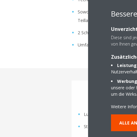
Besser
Sowohl im Kühlbetrieb als auc
Teillastbetrieb SEER bis zu 4,
Unverzicht
2 Schallkonfigurationen für l
Diese sind j
von Ihnen ge
Umfangreiche Liste an Optio
Zusätzlich
Leistung
Nutzerverha
Werbungs
unsere oder f
um die Wirk
EWYD
Weitere Info
Luftgekühlte Schrauben-I
ALLE A
Standard-Wirkungsgrad