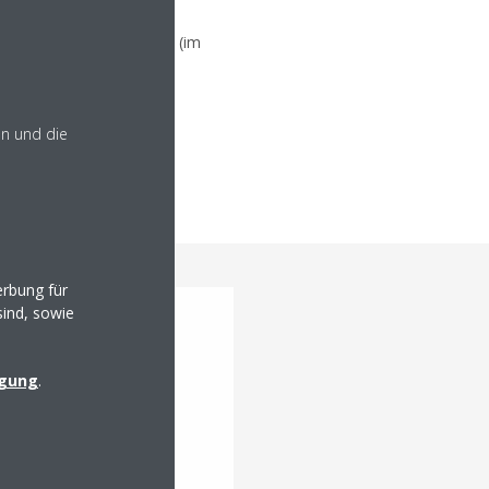
s zu 2,8 und COP bis zu 3 (im
en und die
rbung für
sind, sowie
-BZSL
igung
.
-Inverter-Wärmepumpe