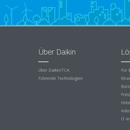
Über Daikin
Lö
Über Daikin/TCA
Für 
Führende Technologien
Einz
Büro
Frei
Hote
Indu
IT-I