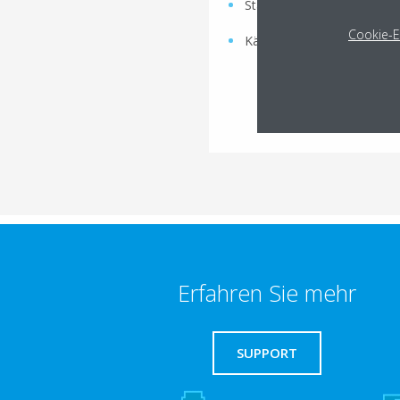
Standard-Schallpegel
Cookie-E
Kältemittel:
R-134a
MEHR ER
Erfahren Sie mehr
SUPPORT