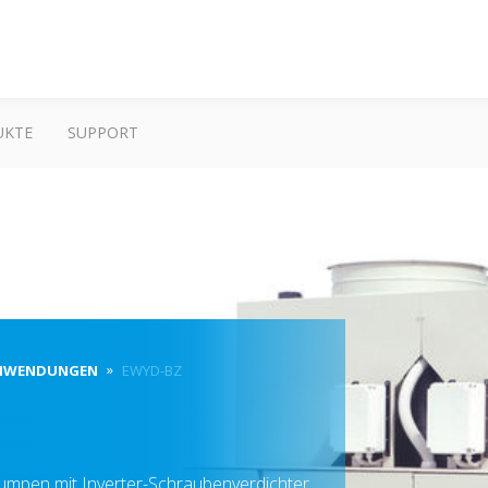
UKTE
SUPPORT
ANWENDUNGEN
EWYD-BZ
mpen mit Inverter-Schraubenverdichter