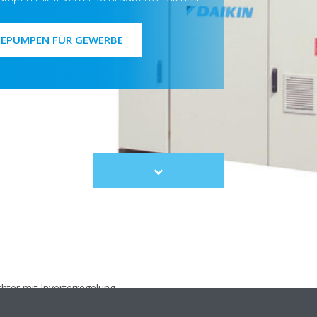
MEPUMPEN FÜR GEWERBE
Scroll
to
content
ter mit Inverterregelung
umenverhältnis, sodass der Austrittsdruck des Kältemittels stets opti