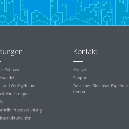
sungen
Kontakt
Ihr Zuhause
Kontakt
elhandel
Support
- und Großgebäude
Besuchen Sie unser Experien
Center
zeiteinrichtungen
ls
strielle Prozesskühlung
nfrastrukturkühlen