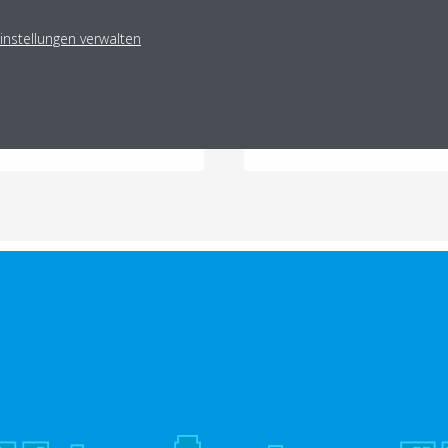
Niedriger Schallpegel
instellungen verwalten
Kältemittel:
R-134a
FAHREN
MEHR 