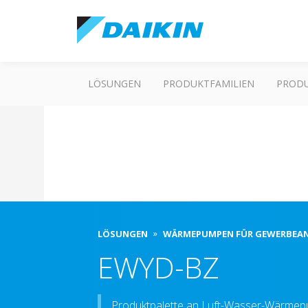
LÖSUNGEN
PRODUKTFAMILIEN
PROD
LÖSUNGEN
WÄRMEPUMPEN FÜR GEWERBE
EWYD-BZ
Produktpalette an Luft-Wasser-Wärmepu