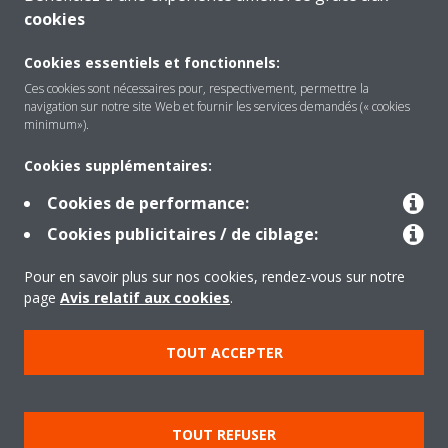
cookies
About Daikin
Cookies essentiels et fonctionnels:
Ces cookies sont nécessaires pour, respectivement, permettre la
navigation sur notre site Web et fournir les services demandés (« cookies
Solutions
minimum»).
Cookies supplémentaires:
Contact
Cookies de performance:
Cookies publicitaires / de ciblage:
Products
Pour en savoir plus sur nos cookies, rendez-vous sur notre
page
Avis relatif aux cookies
.
Copyright © Daikin
TOUT ACCEPTER
Mentions légales
Avis relatif aux cookies
Politique de confidentialité des données
Éthique de l'entreprise
TOUT REFUSER
Data Act