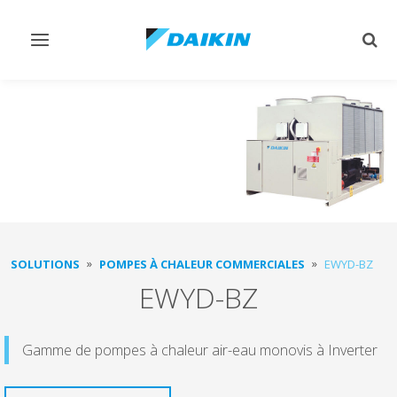
Afficher/masquer
Affi
navigation
rech
SOLUTIONS
POMPES À CHALEUR COMMERCIALES
EWYD-BZ
EWYD-BZ
Gamme de pompes à chaleur air-eau monovis à Inverter