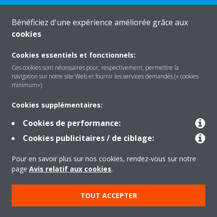
Bénéficiez d'une expérience améliorée grâce aux
cookies
About Daikin
Cookies essentiels et fonctionnels:
Ces cookies sont nécessaires pour, respectivement, permettre la
navigation sur notre site Web et fournir les services demandés (« cookies
Solutions
minimum»).
Cookies supplémentaires:
Contact
Cookies de performance:
Cookies publicitaires / de ciblage:
Products
Pour en savoir plus sur nos cookies, rendez-vous sur notre
page
Avis relatif aux cookies
.
Copyright © Daikin
TOUT ACCEPTER
Mentions légales
Avis relatif aux cookies