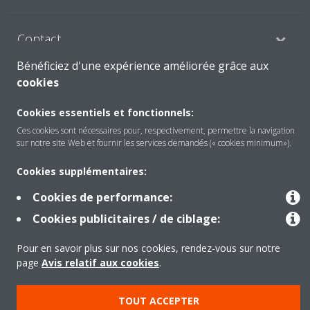
Contact
Bénéficiez d'une expérience améliorée grâce aux
cookies
Products
Cookies essentiels et fonctionnels:
Ces cookies sont nécessaires pour, respectivement, permettre la navigation
sur notre site Web et fournir les services demandés (« cookies minimum»).
Copyright © Daikin
Mentions légales
Avis relatif aux cookies
Cookies supplémentaires:
Politique de confidentialité des données
Éthique de l'entreprise
Cookies de performance:
Data Act
Cookies publicitaires / de ciblage:
Pour en savoir plus sur nos cookies, rendez-vous sur notre
page
Avis relatif aux cookies
.
TOUT ACCEPTER