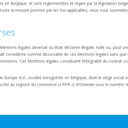
 en Belgique, et sont réglementées et régies par la législation belge
s toute la mesure permise par les lois applicables, vous vous soumettez
rses
Mentions légales devenait ou était déclarée illégale, nulle ou, pour u
erait considérée comme dissociable de ces Mentions légales sans que cel
ovisions. Ces Mentions légales constituent l’intégralité du contrat con
in Europe N.V., société enregistrée en Belgique, dont le siège social
scrite au registre du commerce (« RPR ») d’Ostende sous le numéro 4