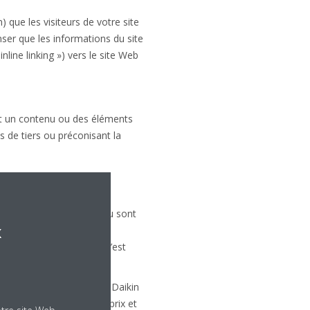
n) que les visiteurs de votre site
nser que les informations du site
nline linking ») vers le site Web
nt un contenu ou des éléments
s de tiers ou préconisant la
u site Web
intégralité de son contenu sont
x
mais sans s’y limiter, les
à un usage particulier, n’est
s erreurs typographiques. Daikin
 site Web, y compris les prix et