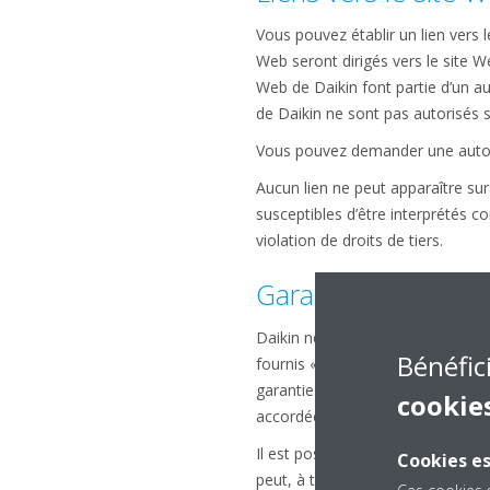
Vous pouvez établir un lien vers le
Web seront dirigés vers le site W
Web de Daikin font partie d’un aut
de Daikin ne sont pas autorisés sa
Vous pouvez demander une autor
Aucun lien ne peut apparaître s
susceptibles d’être interprétés c
violation de droits de tiers.
Garantie et déni de
Daikin ne garantit en aucun cas u
Bénéfic
fournis « tels quels », et aucune 
garanties de titre ou de non-viola
cookie
accordée quant à la disponibilité, 
Il est possible que le site Web c
Cookies es
peut, à tout moment et sans préavi