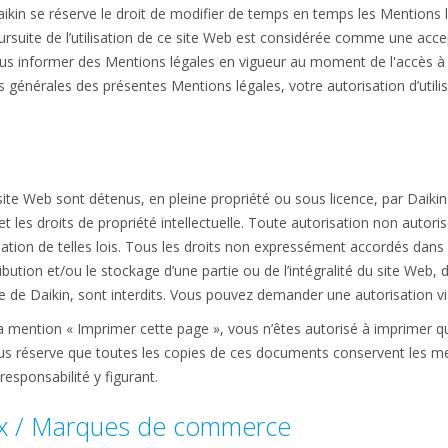
kin se réserve le droit de modifier de temps en temps les Mentions lé
oursuite de l’utilisation de ce site Web est considérée comme une acc
s informer des Mentions légales en vigueur au moment de l'accès à ce 
s générales des présentes Mentions légales, votre autorisation d’utili
site Web sont détenus, en pleine propriété ou sous licence, par Daikin
r et les droits de propriété intellectuelle. Toute autorisation non autor
lation de telles lois. Tous les droits non expressément accordés dans
tribution et/ou le stockage d’une partie ou de l’intégralité du site Web,
ble de Daikin, sont interdits. Vous pouvez demander une autorisation v
la mention « Imprimer cette page », vous n’êtes autorisé à imprimer q
us réserve que toutes les copies de ces documents conservent les me
responsabilité y figurant.
 / Marques de commerce