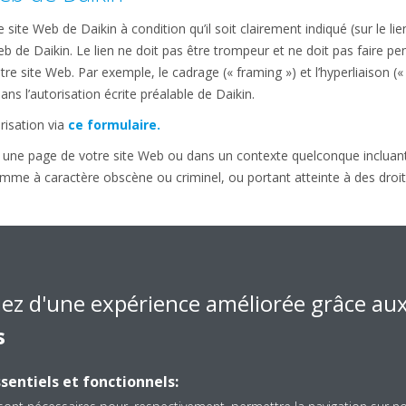
 site Web de Daikin à condition qu’il soit clairement indiqué (sur le lie
eb de Daikin. Le lien ne doit pas être trompeur et ne doit pas faire pe
re site Web. Par exemple, le cadrage (« framing ») et l’hyperliaison (« i
ns l’autorisation écrite préalable de Daikin.
isation via
ce formulaire.
ur une page de votre site Web ou dans un contexte quelconque inclua
omme à caractère obscène ou criminel, ou portant atteinte à des droit
 responsabilité concernant l’utilisation d
n accès ininterrompu et/ou sans erreur au site Web. Ce site Web et l’
iez d'une expérience améliorée grâce au
garantie de quelque nature que ce soit, expresse ou implicite, incluant, 
tion, ou les garanties implicites de qualité marchande ou d’adaptation 
s
l’exactitude, la sécurité, la fiabilité ou le contenu du site Web.
ontienne des erreurs techniques ou autres, des inexactitudes et/ou de
sentiels et fonctionnels:
s, modifier le contenu, la structure et les services accessibles sur le