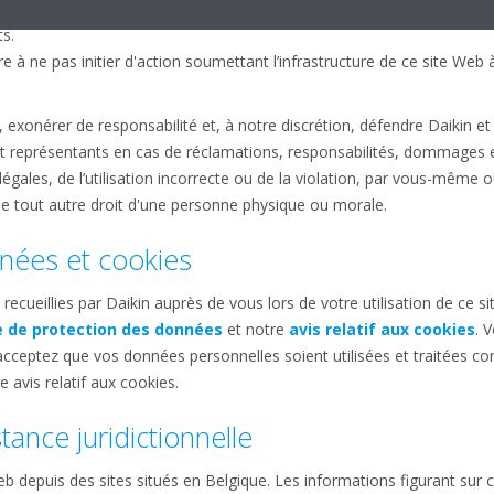
 s’imposent pour détecter et supprimer tout virus, ou tout autre él
s.
 à ne pas initier d'action soumettant l’infrastructure de ce site Web
xonérer de responsabilité et, à notre discrétion, défendre Daikin et 
t représentants en cas de réclamations, responsabilités, dommages e
gales, de l’utilisation incorrecte ou de la violation, par vous-même o
u de tout autre droit d'une personne physique ou morale.
nées et cookies
ecueillies par Daikin auprès de vous lors de votre utilisation de ce s
e de protection des données
et notre
avis relatif aux cookies
. 
s acceptez que vos données personnelles soient utilisées et traitées 
 avis relatif aux cookies.
stance juridictionnelle
eb depuis des sites situés en Belgique. Les informations figurant sur