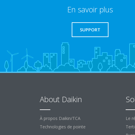
En savoir plus
SUPPORT
About Daikin
So
À propos Daikin/TCA
Le ré
Technologies de pointe
Terti