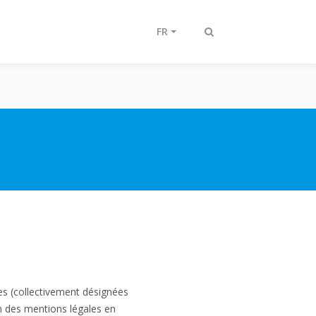
FR
Afficher/masquer
recherche
tes (collectivement désignées
ion des mentions légales en