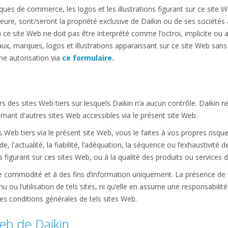
s de commerce, les logos et les illustrations figurant sur ce site W
eure, sont/seront la propriété exclusive de Daikin ou de ses sociétés a
 ce site Web ne doit pas être interprété comme l’octroi, implicite ou au
x, marques, logos et illustrations apparaissant sur ce site Web sans 
e autorisation via
ce formulaire.
rs des sites Web tiers sur lesquels Daikin n’a aucun contrôle. Daikin n
nant d'autres sites Web accessibles via le présent site Web.
Web tiers via le présent site Web, vous le faites à vos propres risque
ude, l'actualité, la fiabilité, l’adéquation, la séquence ou l’exhaustivit
 figurant sur ces sites Web, ou à la qualité des produits ou services d
re commodité et à des fins d’information uniquement. La présence de te
u ou l’utilisation de tels sites, ni qu’elle en assume une responsabili
es conditions générales de tels sites Web.
Web de Daikin