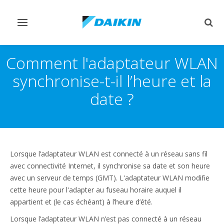
Afficher/masquer
Affi
navigation
rech
Comment l'adaptateur WLAN
synchronise-t-il l’heure et la
date ?
Lorsque l’adaptateur WLAN est connecté à un réseau sans fil
avec connectivité Internet, il synchronise sa date et son heure
avec un serveur de temps (GMT). L'adaptateur WLAN modifie
cette heure pour l'adapter au fuseau horaire auquel il
appartient et (le cas échéant) à l’heure d’été.
Lorsque l’adaptateur WLAN n’est pas connecté à un réseau