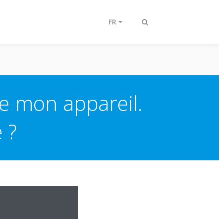
FR
Afficher/masquer
recherche
de mon appareil.
 ?