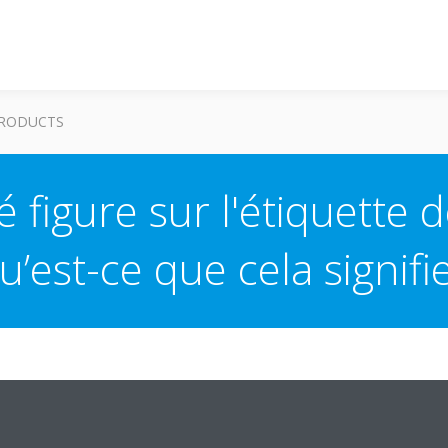
RODUCTS
 figure sur l'étiquette 
u’est-ce que cela signifie
ciés à ce symbole est assurée
nécessite aucun raccordement de