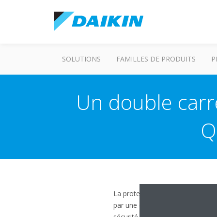
SOLUTIONS
FAMILLES DE PRODUITS
P
Un double carré
Q
La protection des appareils asso
par une double isolation et ne 
sécurité à une terre (masse).