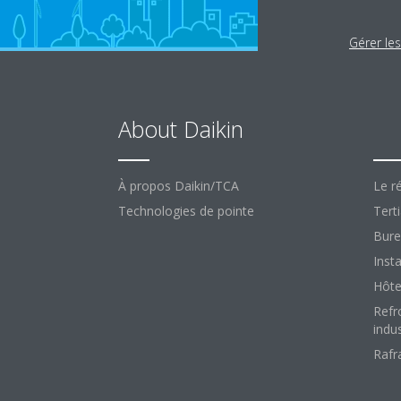
Gérer le
About Daikin
So
À propos Daikin/TCA
Le ré
Technologies de pointe
Terti
Bure
Insta
Hôte
Refr
indus
Rafr