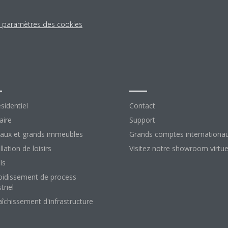
s paramètres des cookies
lutions
Contact
sidentiel
Contact
aire
Support
aux et grands immeubles
Grands comptes internationa
llation de loisirs
Visitez notre showroom virtue
ls
oidissement de process
triel
aîchissement d'infrastructure