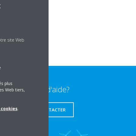
x
otre site Web
e
és plus
Besoin d'aide?
es Web tiers,
x cookies
.
NOUS CONTACTER