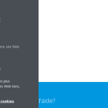
x
otre site Web
e
és plus
es Web tiers,
Besoin d'aide?
x cookies
.