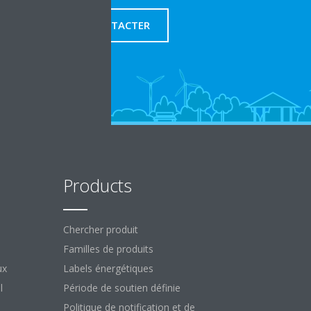
NOUS CONTACTER
Products
Chercher produit
Familles de produits
ux
Labels énergétiques
l
Période de soutien définie
Politique de notification et de