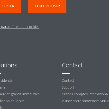
CCEPTER
TOUT REFUSER
s paramètres des cookies
lutions
Contact
sidentiel
Contact
aire
Support
aux et grands immeubles
Grands comptes internationa
llation de loisirs
Visitez notre showroom virtue
ls