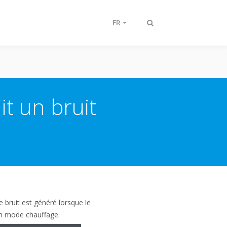
FR
Afficher/masquer
recherche
it un bruit
e bruit est généré lorsque le
en mode chauffage.