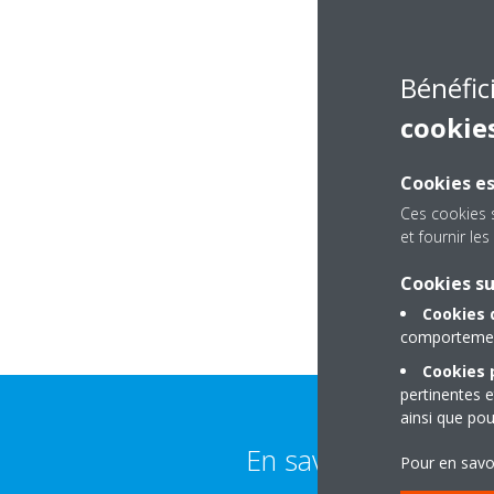
Bénéfic
cookie
Cookies es
Ces cookies 
et fournir l
Cookies s
Cookies 
comportement
Cookies p
pertinentes e
ainsi que pou
En savoir plus
Pour en savo