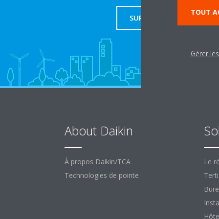
TOUT A
SUPPORT
Gérer le
About Daikin
So
À propos Daikin/TCA
Le ré
Technologies de pointe
Terti
Bure
Insta
Hôte