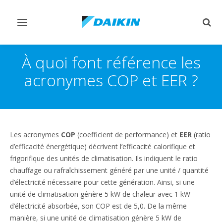
Afficher/masquer
Affi
navigation
rech
À quoi font référence les
acronymes COP et EER ?
Les acronymes
COP
(coefficient de performance) et
EER
(ratio
d’efficacité énergétique) décrivent l’efficacité calorifique et
frigorifique des unités de climatisation. Ils indiquent le ratio
chauffage ou rafraîchissement généré par une unité / quantité
d’électricité nécessaire pour cette génération. Ainsi, si une
unité de climatisation génère 5 kW de chaleur avec 1 kW
d’électricité absorbée, son COP est de 5,0. De la même
manière, si une unité de climatisation génère 5 kW de