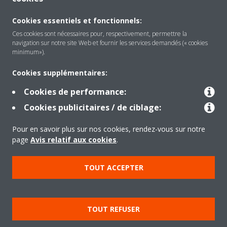
About Daikin
Cookies essentiels et fonctionnels:
Ces cookies sont nécessaires pour, respectivement, permettre la
navigation sur notre site Web et fournir les services demandés (« cookies
Solutions
minimum»).
Cookies supplémentaires:
Contact
Cookies de performance:
Cookies publicitaires / de ciblage:
Products
Pour en savoir plus sur nos cookies, rendez-vous sur notre
page
Avis relatif aux cookies
.
Copyright © Daikin
TOUT ACCEPTER
Mentions légales
Avis relatif aux cookies
Politique de confidentialité des données
Éthique de l'entreprise
TOUT REFUSER
Data Act