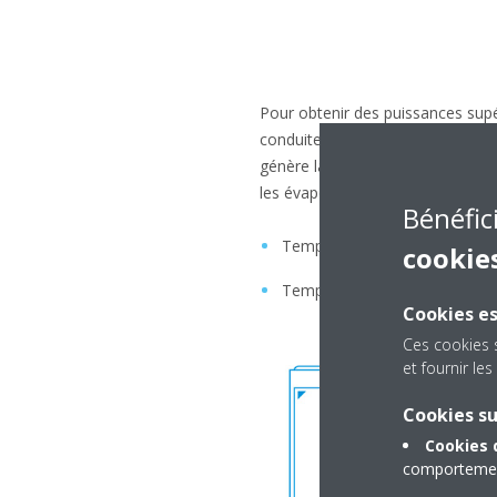
Pour obtenir des puissances sup
conduite d’aspiration et de liqu
génère la puissance frigorifique r
les évaporateurs.
Bénéfic
Températures extérieures : d
cookie
Températures d’évaporation :
Cookies es
Ces cookies 
et fournir l
Cookies s
Cookies 
comportement