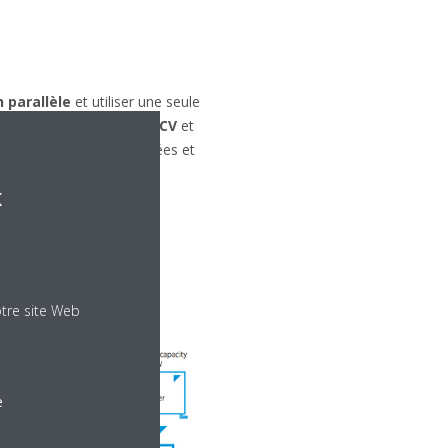
 parallèle
et utiliser une seule
e comprises entre
5 et 40 CV
et
congélateurs à portes vitrées et
x
otre site Web
e