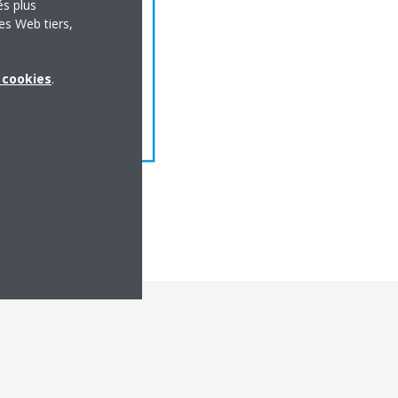
és plus
es Web tiers,
x cookies
.