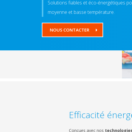
Solutions fiables et éco-énergétiques po
moyenne et basse température.
NOUS CONTACTER
Efficacité éner
Conçues avec nos
technologies