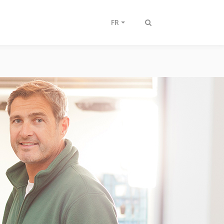
FR
Afficher/masquer
recherche