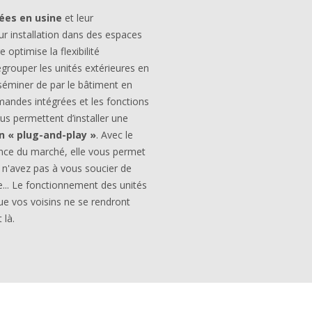
ées en usine
et leur
ur installation dans des espaces
 optimise la flexibilité
regrouper les unités extérieures en
séminer de par le bâtiment en
andes intégrées et les fonctions
s permettent d’installer une
n « plug-and-play »
. Avec le
ance du marché, elle vous permet
 n'avez pas à vous soucier de
ge... Le fonctionnement des unités
ue vos voisins ne se rendront
 là.