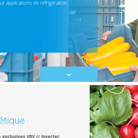
ur applications de réfrigération
Scroll
to
content
gétique
 exclusives VRV
et
Inverter
,