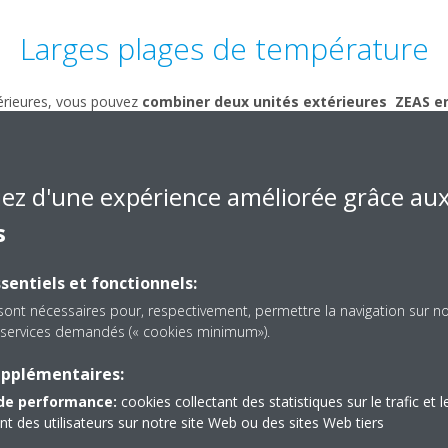
Larges plages de température
érieures, vous pouvez
combiner deux unités extérieures ZEAS en
ide. Le système ZEAS est disponible en différentes plages de puissanc
equise pour les équipements tiers, tels que les vitrines ouvertes, les 
iez d'une expérience améliorée grâce au
e -20°C à +43°C
s
 de -45°C à +10°C
sentiels et fonctionnels:
sont nécessaires pour, respectivement, permettre la navigation sur n
es services demandés (« cookies minimum»).
upplémentaires:
de performance:
cookies collectant des statistiques sur le trafic et l
 des utilisateurs sur notre site Web ou des sites Web tiers