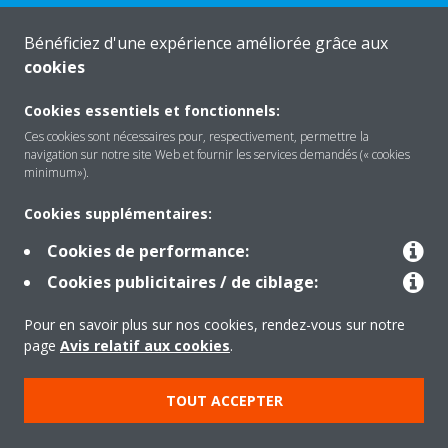
Bénéficiez d'une expérience améliorée grâce aux
cookies
About Daikin
Cookies essentiels et fonctionnels:
Ces cookies sont nécessaires pour, respectivement, permettre la
navigation sur notre site Web et fournir les services demandés (« cookies
Solutions
minimum»).
Cookies supplémentaires:
Contact
Cookies de performance:
Cookies publicitaires / de ciblage:
Products
Pour en savoir plus sur nos cookies, rendez-vous sur notre
page
Avis relatif aux cookies
.
Copyright © Daikin
TOUT ACCEPTER
Mentions légales
Avis relatif aux cookies