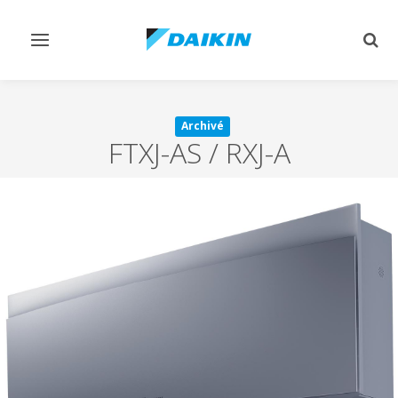
Afficher/masquer
Affi
navigation
rech
Archivé
FTXJ-AS / RXJ-A